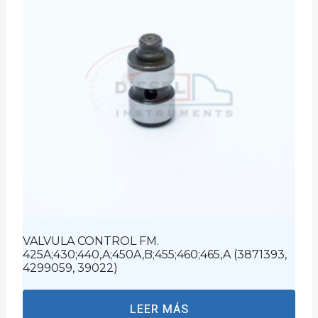
VALVULA CONTROL FM.
425A;430;440,A;450A,B;455;460;465,A (3871393,
4299059, 39022)
LEER MÁS