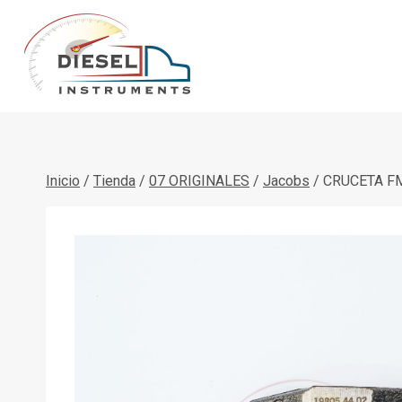
Saltar
al
contenido
Inicio
/
Tienda
/
07 ORIGINALES
/
Jacobs
/
CRUCETA FM.