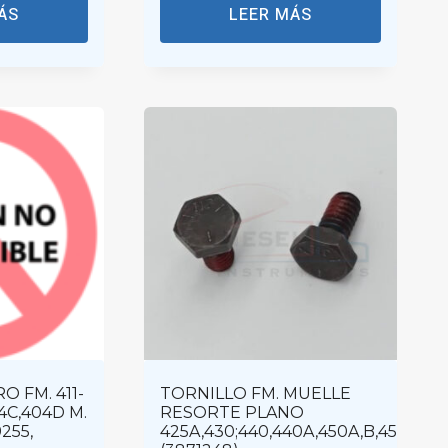
ÁS
LEER MÁS
 FM. 411-
TORNILLO FM. MUELLE
4C,404D M.
RESORTE PLANO
9255,
425A,430;440,440A,450A,B,455