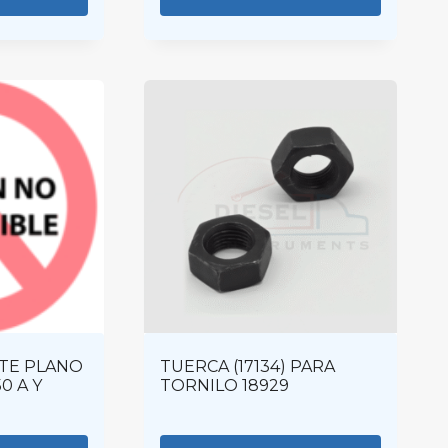
TE PLANO
TUERCA (17134) PARA
0 A Y
TORNILO 18929