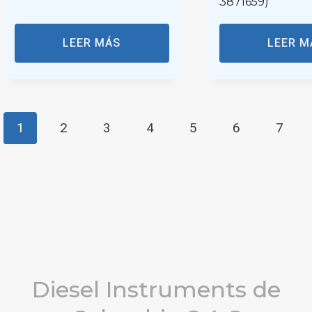
3871659)
LEER MÁS
LEER M
1
2
3
4
5
6
7
Diesel Instruments de