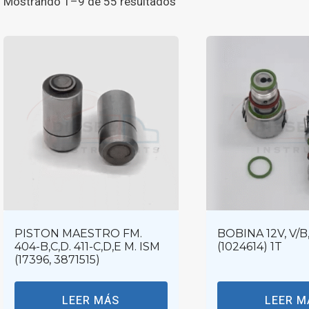
Ordenado
Mostrando 1–9 de 55 resultados
por
los
últimos
PISTON MAESTRO FM.
BOBINA 12V, V/B,
404-B,C,D. 411-C,D,E M. ISM
(1024614) 1T
(17396, 3871515)
LEER MÁS
LEER M