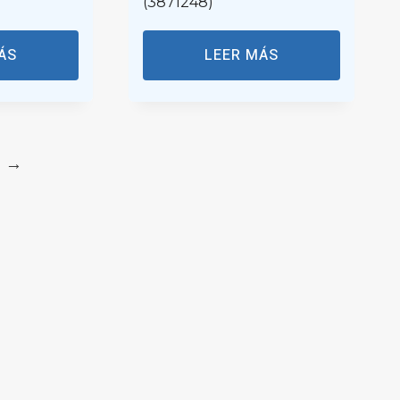
(3871248)
ÁS
LEER MÁS
→