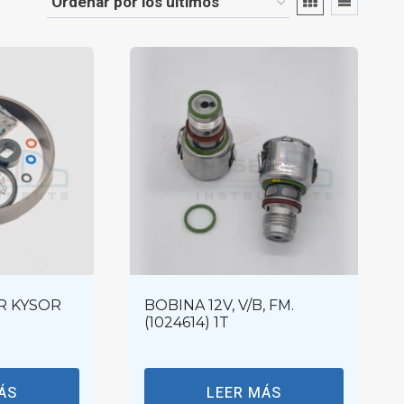
R KYSOR
BOBINA 12V, V/B, FM.
(1024614) 1T
ÁS
LEER MÁS