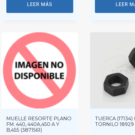
LEER MÁS
LEER M
MUELLE RESORTE PLANO
TUERCA (17134)
FM. 440, 440A,450 A Y
TORNILO 18929
B,455 (3871561)