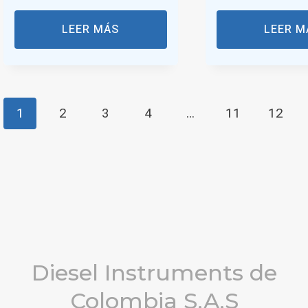
LEER MÁS
LEER M
1
2
3
4
…
11
12
Diesel Instruments de
Colombia S.A.S