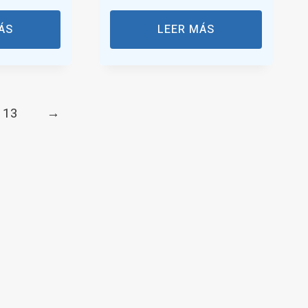
ÁS
LEER MÁS
13
→