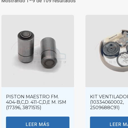
Ordenado
Mostrando 1–9 de 109 resultados
por
los
últimos
PISTON MAESTRO FM.
KIT VENTILADO
404-B,C,D. 411-C,D,E M. ISM
(10334060002,
(17396, 3871515)
2509688C91)
LEER MÁS
LEER M