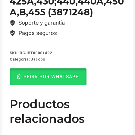
425A,430;440,440A,450
A,B,455 (3871248)
Soporte y garantía
Pagos seguros
SKU:
RGJBT00001492
Categoría:
Jacobs
PEDIR POR WHATSAPP
Productos
relacionados