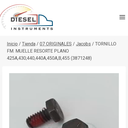
Saltar
al
contenido
Inicio
/
Tienda
/
07 ORIGINALES
/
Jacobs
/
TORNILLO
FM. MUELLE RESORTE PLANO
425A,430;440,440A,450A,B,455 (3871248)