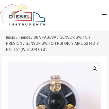
Saltar
al
contenido
Inicio
/
Tienda
/
08 SPAGUSA
/
SENSOR SWITCH
PRESION
/
SENSOR SWITCH PSI OIL Y AIRE 60 N.O. Y
N.C. 1,8″ (W 76074 C) 3T