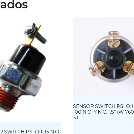
nados
SENSOR SWITCH PSI OIL
100 N.O. Y N.C. 1,8″ (W 76
3T
 SWITCH PSI OIL 15 N.O.