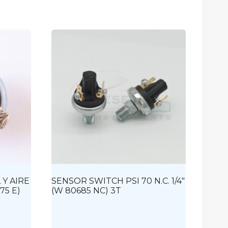
 Y AIRE
SENSOR SWITCH PSI 70 N.C. 1/4″
075 E)
(W 80685 NC) 3T