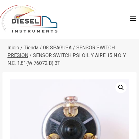
Saltar
al
contenido
Inicio
/
Tienda
/
08 SPAGUSA
/
SENSOR SWITCH
PRESION
/
SENSOR SWITCH PSI OIL Y AIRE 15 N.O. Y
N.C. 1,8″ (W 76072 B) 3T