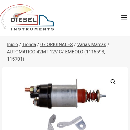
Saltar
al
contenido
Inicio
/
Tienda
/
07 ORIGINALES
/
Varias Marcas
/
AUTOMATICO 42MT 12V C/ EMBOLO (1115593,
115701)