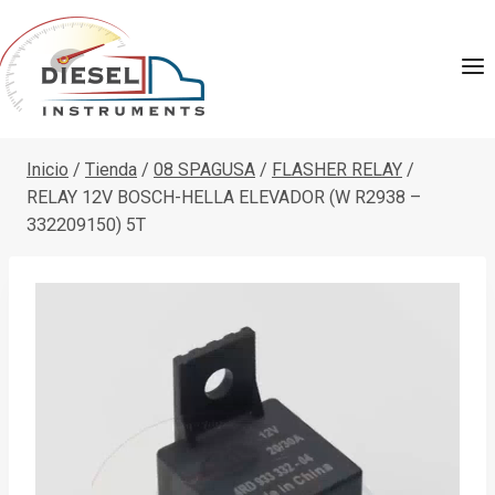
Saltar
al
contenido
Inicio
/
Tienda
/
08 SPAGUSA
/
FLASHER RELAY
/
RELAY 12V BOSCH-HELLA ELEVADOR (W R2938 –
332209150) 5T