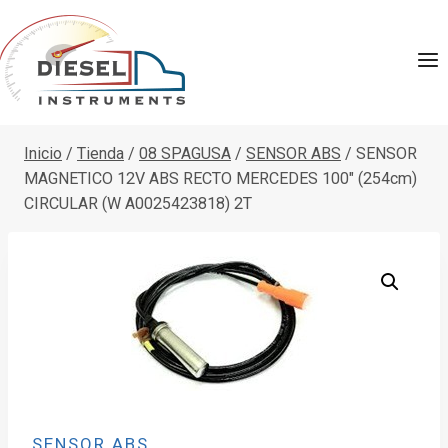
Saltar
al
contenido
Inicio
/
Tienda
/
08 SPAGUSA
/
SENSOR ABS
/
SENSOR
MAGNETICO 12V ABS RECTO MERCEDES 100″ (254cm)
CIRCULAR (W A0025423818) 2T
SENSOR ABS