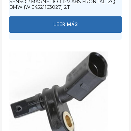
SENSOR MAGNETICO 12V ABS FRONTAL IZQ
BMW (W 34521163027) 2T
LEER MÁS