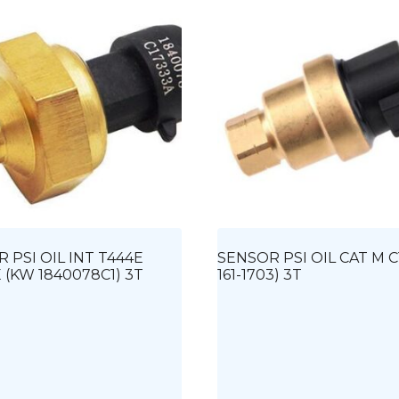
 PSI OIL INT T444E
SENSOR PSI OIL CAT M C
 (KW 1840078C1) 3T
161-1703) 3T