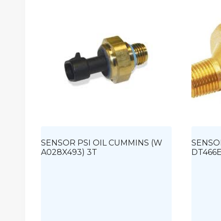
SENSOR PSI OIL CUMMINS (W
SENSOR
A028X493) 3T
DT466E