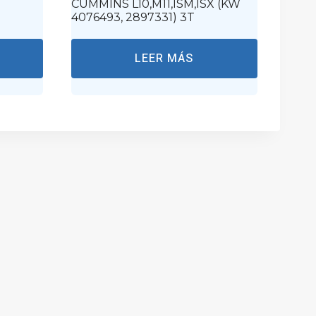
CUMMINS L10,M11,ISM,ISX (KW
4076493, 2897331) 3T
LEER MÁS