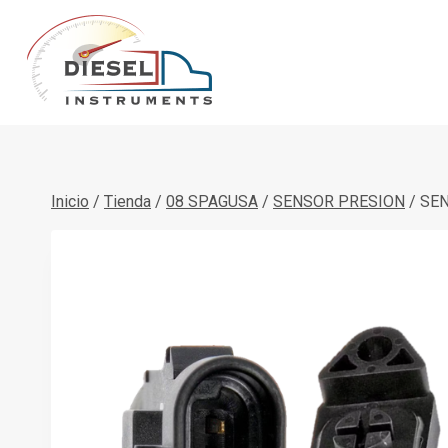
Saltar
al
contenido
Inicio
/
Tienda
/
08 SPAGUSA
/
SENSOR PRESION
/
SEN