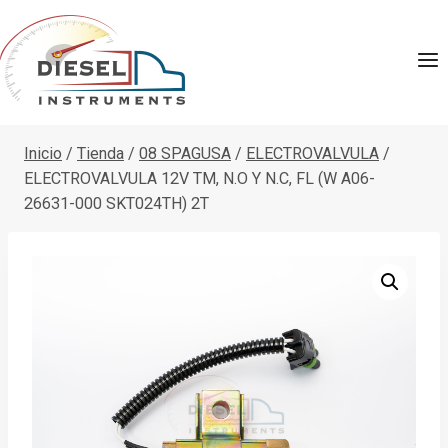
Saltar
al
contenido
Inicio
/
Tienda
/
08 SPAGUSA
/
ELECTROVALVULA
/
ELECTROVALVULA 12V TM, N.O Y N.C, FL (W A06-
26631-000 SKT024TH) 2T