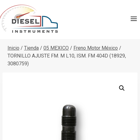
Saltar
al
contenido
Inicio
/
Tienda
/
05 MEXICO
/
Freno Motor México
/
TORNILLO AJUSTE FM. M L10, ISM. FM 404D (18929,
3080759)