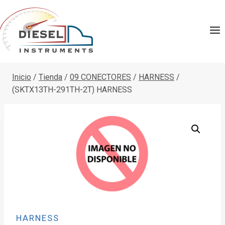
Saltar
al
contenido
Inicio
/
Tienda
/
09 CONECTORES
/
HARNESS
/
(SKTX13TH-291TH-2T) HARNESS
HARNESS