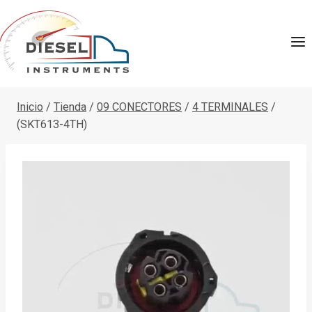
Saltar
al
contenido
Inicio
/
Tienda
/
09 CONECTORES
/
4 TERMINALES
/
(SKT613-4TH)