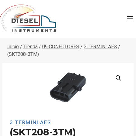
Saltar
al
contenido
Inicio
/
Tienda
/
09 CONECTORES
/
3 TERMINLAES
/
(SKT208-3TM)
3 TERMINLAES
(SKT208-3TM)