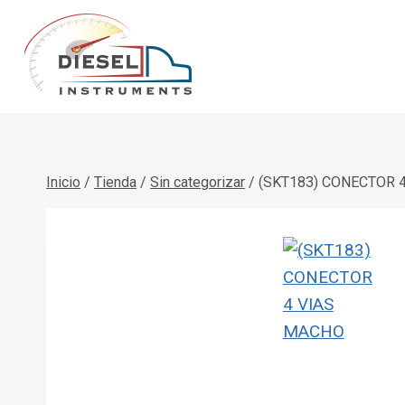
Saltar
al
contenido
Inicio
/
Tienda
/
Sin categorizar
/
(SKT183) CONECTOR 