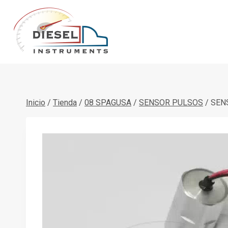
Saltar
al
contenido
Inicio
/
Tienda
/
08 SPAGUSA
/
SENSOR PULSOS
/
SENS