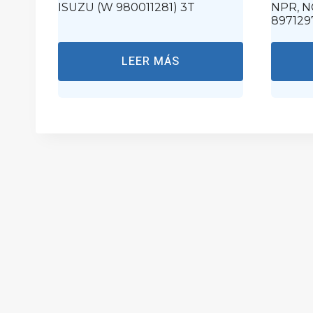
ISUZU (W 980011281) 3T
NPR, N
897129
LEER MÁS