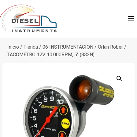
Saltar
al
contenido
Inicio
/
Tienda
/
06 INSTRUMENTACION
/
Orlan Rober
/
TACOMETRO 12V, 10.000RPM, 5″ (832N)