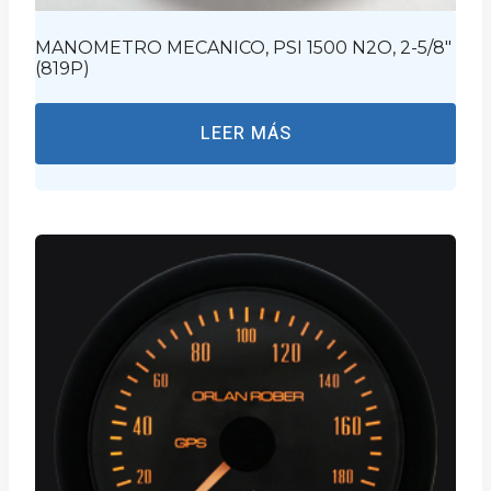
MANOMETRO MECANICO, PSI 1500 N2O, 2-5/8″
(819P)
LEER MÁS