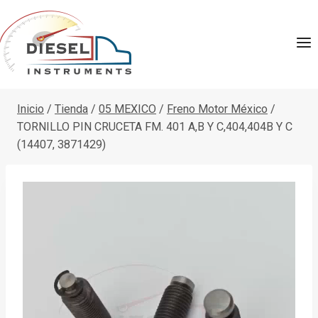
Saltar
al
contenido
Inicio
/
Tienda
/
05 MEXICO
/
Freno Motor México
/
TORNILLO PIN CRUCETA FM. 401 A,B Y C,404,404B Y C
(14407, 3871429)