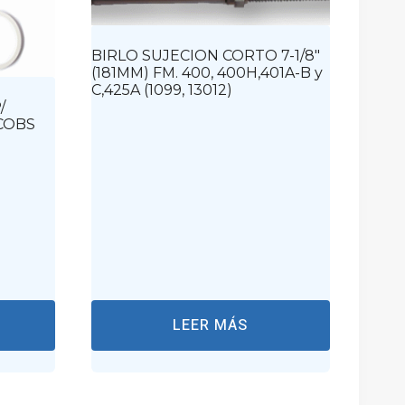
BIRLO SUJECION CORTO 7-1/8″
(181MM) FM. 400, 400H,401A-B y
C,425A (1099, 13012)
/
COBS
LEER MÁS