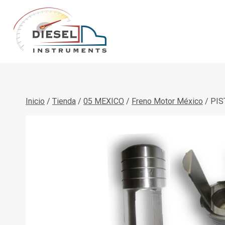
Saltar
al
contenido
Inicio
/
Tienda
/
05 MEXICO
/
Freno Motor México
/
PIS