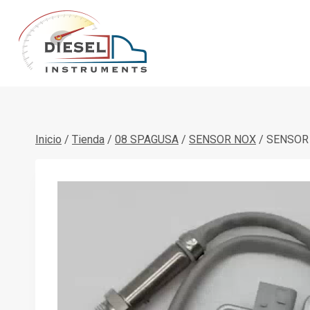
Saltar
al
contenido
Inicio
/
Tienda
/
08 SPAGUSA
/
SENSOR NOX
/
SENSOR 