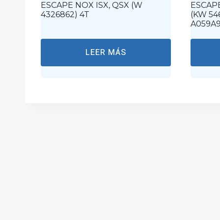
ESCAPE NOX ISX, QSX (W
ESCAPE
4326862) 4T
(KW 54
A059A9
LEER MÁS