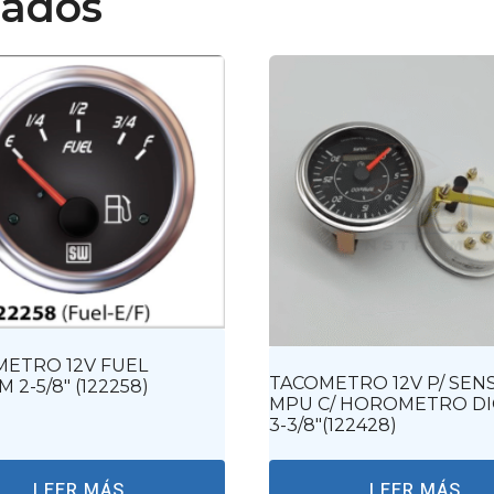
nados
ETRO 12V FUEL
TACOMETRO 12V P/ SEN
 2-5/8″ (122258)
MPU C/ HOROMETRO DI
3-3/8″(122428)
LEER MÁS
LEER MÁS