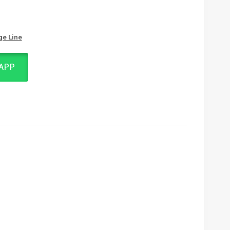
ge Line
APP