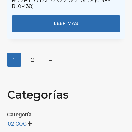
BOMBILLO 12V P21W 21W X 10PCS (0-986-
BL0-438)
LEER MÁS
1
2
→
Categorías
Categoría
02 COC
